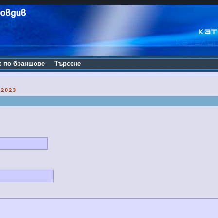
к по браншове
Търсене
2023