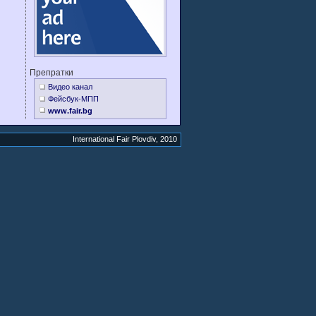
Препратки
Видео канал
Фейсбук-МПП
www.fair.bg
International Fair Plovdiv, 2010