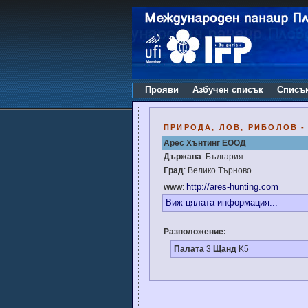
Прояви
Азбучен списък
Списъ
ПРИРОДА, ЛОВ, РИБОЛОВ - 
Арес Хънтинг ЕООД
Държава
: България
Град
: Велико Търново
http://ares-hunting.com
www
:
Виж цялата информация...
Разположение:
Палата
3
Щанд
K5