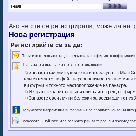
Ако не сте се регистрирали, може да напр
Нова регистрация
Регистирайте се за да:
Получите пълен достъп до подадената от фирмите информация
Планирате и организирате вашето посещение.
Запазете фирмите, които ви интересуват в МоятСп
или изтеглете на файл персонализиран за вас мини 
ви фирми и тяхното местоположение на панаира.
Изпратете запитване или поискайте среща с фир
Запазете свои лични бележки за всеки един от из
Получавате навременна информация за проявите които Ви инте
Запазвате 5 най-важни за вас критерии за търсене и проследява