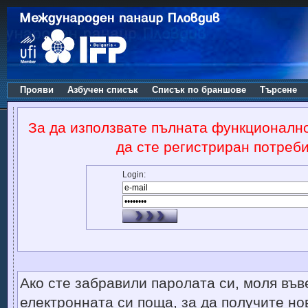
Прояви
Азбучен списък
Списък по браншове
Търсене
За да използвате пълната функционалн
да сте регистриран потреби
Login:
Ако сте забравили паролата си, моля във
електронната си поща, за да получите но