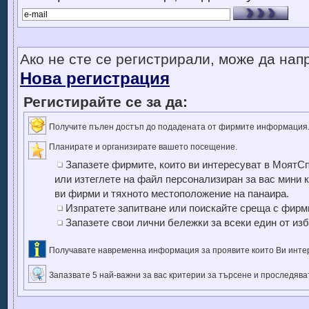
Ако не сте се регистрирали, може да напр
Нова регистрация
Регистирайте се за да:
Получите пълен достъп до подадената от фирмите информация
Планирате и организирате вашето посещение.
Запазете фирмите, които ви интересуват в МоятСп
или изтеглете на файл персонализиран за вас мини 
ви фирми и тяхното местоположение на панаира.
Изпратете запитване или поискайте среща с фир
Запазете свои лични бележки за всеки един от из
Получавате навременна информация за проявите които Ви инте
Запазвате 5 най-важни за вас критерии за търсене и проследява