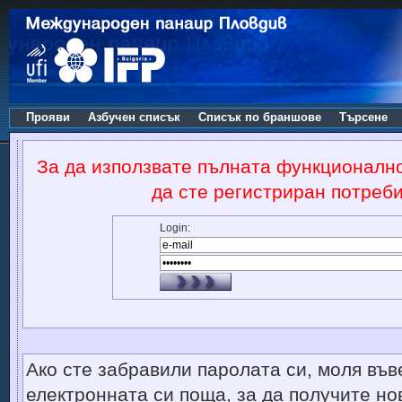
Прояви
Азбучен списък
Списък по браншове
Търсене
За да използвате пълната функционалн
да сте регистриран потреби
Login:
Ако сте забравили паролата си, моля във
електронната си поща, за да получите но