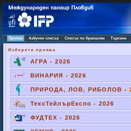
Прояви
Азбучен списък
Списък по браншове
Търсене
Изберете проява
АГРА - 2026
ВИНАРИЯ - 2026
ПРИРОДА, ЛОВ, РИБОЛОВ - 
ТексТейлърЕкспо - 2026
ФУДТЕХ - 2026